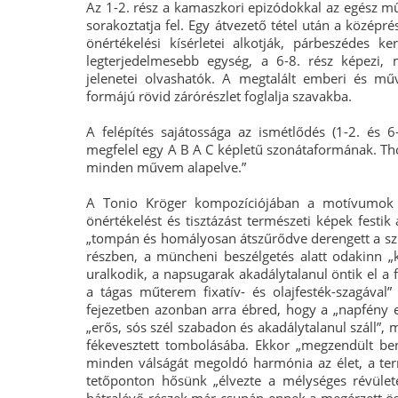
Az 1-2. rész a kamaszkori epizódokkal az egész m
sorakoztatja fel. Egy átvezető tétel után a középré
önértékelési kísérletei alkotják, párbeszédes k
legterjedelmesebb egység, a 6-8. rész képezi,
jelenetei olvashatók. A megtalált emberi és műv
formájú rövid zárórészlet foglalja szavakba.
A felépítés sajátossága az ismétlődés (1-2. és 6
megfelel egy A B A C képletű szonátaformának. Th
minden művem alapelve.”
A Tonio Kröger kompozíciójában a motívumok j
önértékelést és tisztázást természeti képek festi
„tompán és homályosan átszűrődve derengett a szűk
részben, a müncheni beszélgetés alatt odakinn 
uralkodik, a napsugarak akadálytalanul öntik el a fa
a tágas műterem fixatív- és olajfesték-szagával
fejezetben azonban arra ébred, hogy a „napfény el
„erős, sós szél szabadon és akadálytalanul száll”,
fékevesztett tombolásába. Ekkor „megzendült be
minden válságát megoldó harmónia az élet, a te
tetőponton hősünk „élvezte a mélységes révületet