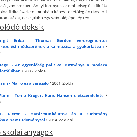
zság van ezekben. Annyi bizonyos, az emberiség ősidők óta
olna fizikai/szellemi munkára képes, lehetőleg önirányított
utomatákat, de legalább egy számológépet építeni.
olódó doksik
argit Erika - Thomas Gordon vereségmentes
skezelési módszerének alkalmazása a gyakorlatban
/
al
agel - Az egyenlőség politikai eszménye a modern
filozófiában
/ 2005, 2 oldal
nn - Márió és a varázsló
/ 2001, 2 oldal
ann - Tonio Kröger, Hans Hansen életszemlélete
/
al
F. Gieryn - Határmunkálatok és a tudomány
lása a nemtudománytól
/ 2014, 22 oldal
iskolai anyagok