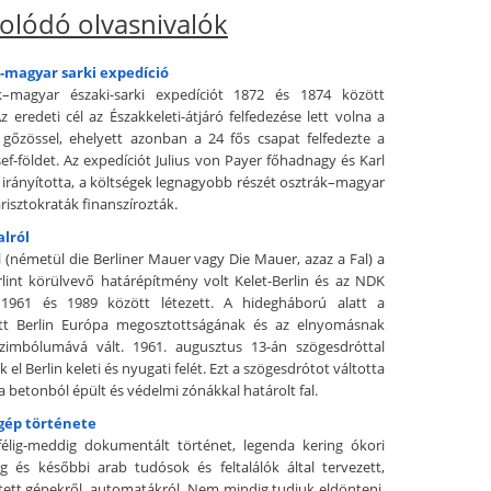
olódó olvasnivalók
k-magyar sarki expedíció
k–magyar északi-sarki expedíciót 1872 és 1874 között
z eredeti cél az Északkeleti-átjáró felfedezése lett volna a
 gőzössel, ehelyett azonban a 24 fős csapat felfedezte a
ef-földet. Az expedíciót Julius von Payer főhadnagy és Karl
irányította, a költségek legnagyobb részét osztrák–magyar
isztokraták finanszírozták.
alról
al (németül die Berliner Mauer vagy Die Mauer, azaz a Fal) a
lint körülvevő határépítmény volt Kelet-Berlin és az NDK
. 1961 és 1989 között létezett. A hidegháború alatt a
ott Berlin Európa megosztottságának és az elnyomásnak
szimbólumává vált. 1961. augusztus 13-án szögesdróttal
k el Berlin keleti és nyugati felét. Ezt a szögesdrótot váltotta
a betonból épült és védelmi zónákkal határolt fal.
gép története
élig-meddig dokumentált történet, legenda kering ókori
ög és későbbi arab tudósok és feltalálók által tervezett,
ített gépekről, automatákról. Nem mindig tudjuk eldönteni,