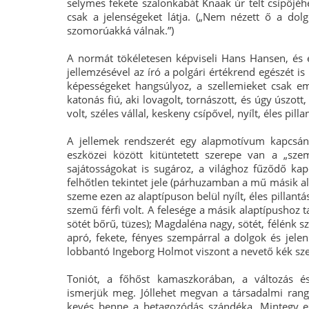
selymes fekete szalonkabát Knaak úr telt csípőjéhez
csak a jelenségeket látja. („Nem nézett ő a dol
szomorúakká válnak.”)
A normát tökéletesen képviseli Hans Hansen, és e
jellemzésével az író a polgári értékrend egészét is 
képességeket hangsúlyoz, a szellemieket csak emlí
katonás fiú, aki lovagolt, tornászott, és úgy úszott
volt, széles vállal, keskeny csípővel, nyílt, éles pil
A jellemek rendszerét egy alapmotívum kapcsán t
eszközei között kitüntetett szerepe van a „sze
sajátosságokat is sugároz, a világhoz fűződő kap
felhőtlen tekintet jele (párhuzamban a mű másik a
szeme ezen az alaptípuson belül nyílt, éles pillant
szemű férfi volt. A felesége a másik alaptípushoz 
sötét bőrű, tüzes); Magdaléna nagy, sötét, félénk 
apró, fekete, fényes szempárral a dolgok és jelen
lobbantó Ingeborg Holmot viszont a nevető kék sze
Toniót, a főhőst kamaszkorában, a változás é
ismerjük meg. Jóllehet megvan a társadalmi rangja 
kevés benne a betagozódás szándéka. Mintegy ez