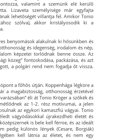
pontozza, valamint a szemünk elé kerülő
etta. Lizaveta személyisége már egyfajta
ának lehetőségét villantja fel. Amikor Tonio
tához szólva), akkor kristályosodik ki a
a.
gyes benyomások alakulnak ki hősünkben és
 otthonosság és idegenség, irodalom és nép,
dalom képzetei torlódnak benne össze. Az
sági közeg” fontoskodása, packázása, és azt
gött, a polgári rend nem fogadja őt vissza.
ulópont a főhős útján. Koppenhága légköre a
már a magabiztosság, otthonosság érzetével
 varázsában” éli át Tonio Kröger a szőkék és
métlődnek az 1-2. rész motívumai, a jelen
osulnak az egykori kamaszfiú vágyai. Tonio
léledt vágyódásokkal újrakezdheti életét és
épszernek is bele kell férnie, és az ideált
em pedig különös lények (Cesare, Borgiák)
égében kell látnia az életet, és nem egy