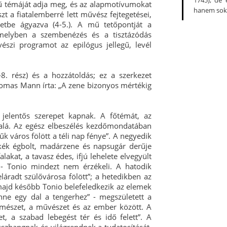
1745), de
ű témáját adja meg, és az alapmotívumokat
hanem sokka
szt a fiatalemberré lett művész fejtegetései,
eretbe ágyazva (4-5.). A mű tetőpontját a
 melyben a szembenézés és a tisztázódás
észi programot az epilógus jellegű, levél
-8. rész) és a hozzátoldás; ez a szerkezet
omas Mann írta: „A zene bizonyos mértékig
elentős szerepet kapnak. A főtémát, az
k alá. Az egész elbeszélés kezdőmondatában
 város fölött a téli nap fénye”. A negyedik
„kék égbolt, madárzene és napsugár derűje
lakat, a tavasz édes, ifjú lehelete elvegyült
” - Tonio mindezt nem érzékeli. A hatodik
áradt szülővárosa fölött”; a hetedikben az
 majd később Tonio belefeledkezik az elemek
nne egy dal a tengerhez” - megszületett a
rmészet, a művészet és az ember között. A
, a szabad lebegést tér és idő felett”. A