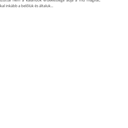
 ezúttal nem a kalandok érdekessége adja a mű magvát,
l inkább a belőlük és általuk...