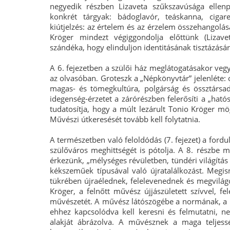
negyedik részben Lizaveta szűkszavúsága ellen
konkrét tárgyak: bádoglavór, teáskanna, cigar
kiútjelzés: az értelem és az érzelem összehangolás
Kröger mindezt végiggondolja előttünk (Lizave
szándéka, hogy elinduljon identitásának tisztázásár
A 6. fejezetben a szülői ház meglátogatásakor ve
az olvasóban. Groteszk a „Népkönyvtár” jelenléte:
magas- és tömegkultúra, polgárság és össztársa
idegenség-érzetet a zárórészben felerősíti a „ható
tudatosítja, hogy a múlt lezárult Tonio Kröger mö
Művészi útkeresését tovább kell folytatnia.
A természetben való feloldódás (7. fejezet) a ford
szülőváros meghittségét is pótolja. A 8. részbe 
érkezünk, „mélységes révületben, tündéri világítás
kékszeműek típusával való újratalálkozást. Megis
tükrében újraélednek, felelevenednek és megvilág
Kröger, a felnőtt művész újjászületett szívvel, fe
művészetét. A művész látószögébe a normának, a köz
ehhez kapcsolódva kell keresni és felmutatni, n
alakját ábrázolva. A művésznek a maga teljess