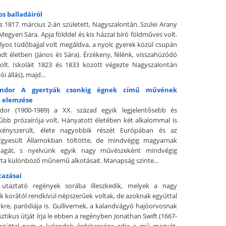
s balladáiról
s 1817. március 2-án született, Nagyszalontán. Szülei Arany
egyeri Sára. Apja földdel és kis házzal bíró földműves volt.
úlyos tüdőbajjal volt megáldva, a nyolc gyerek közül csupán
dt életben (János és Sára). Érzékeny, félénk, visszahúzódó
lt. Iskoláit 1823 és 1833 között végezte Nagyszalontán
i állás), majd...
ándor A gyertyák csonkig égnek című művének
 elemzése
dor (1900-1989) a XX. század egyik legjelentősebb és
űbb prózaírója volt. Hányatott életében két alkalommal is
 kényszerült, élete nagyobbik részét Európában és az
Egyesült Államokban töltötte, de mindvégig magyarnak
magát, s nyelvünk egyik nagy művészeként mindvégig
rta különböző műnemű alkotásait. Manapság szinte...
tazásai
taztató regények sorába illeszkedik, melyek a nagy
ek korától rendkívül népszerűek voltak, de azoknak egyúttal
ükre, paródiája is. Gullivernek, a kalandvágyó hajóorvosnak
ztikus útját írja le ebben a regényben Jonathan Swift (1667-