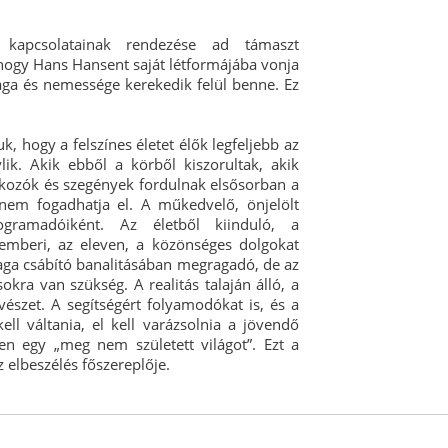
i kapcsolatainak rendezése ad támaszt
 hogy Hans Hansent saját létformájába vonja
ga és nemessége kerekedik felül benne. Ez
, hogy a felszínes életet élők legfeljebb az
ylik. Akik ebből a körből kiszorultak, akik
kozók és szegények fordulnak elsősorban a
nem fogadhatja el. A műkedvelő, önjelölt
gramadóiként. Az életből kiinduló, a
 emberi, az eleven, a közönséges dolgokat
 maga csábító banalitásában megragadó, de az
kra van szükség. A realitás talaján álló, a
vészet. A segítségért folyamodókat is, és a
l váltania, el kell varázsolnia a jövendő
en egy „meg nem született világot”. Ezt a
z elbeszélés főszereplője.