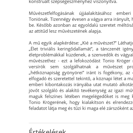
konstruált szépségeszményhez viszonyítva.
Művészetfelfogásának újjáalakításához ember
Toniónak. Tizennégy évesen a vágya arra irányult,
be. Később azonban az egyoldalú szeretet méltósá
az attitűd lesz művészetének alapja.
A mű egyik alapkérdése: „Kié a művészet?” Láthatjuk
„Élet triviális keringődallamát”, a tánczenét igén
életproblémákkal küzdenek, a szenvedők és vágya
művészethez - ezt a lefokozódást Tonio Kröger 
versírók sem szolgálhatnak a művészet pro
„hétköznapiság gyönyörei” iránt is fogékony, az
elfogadó és szeretettel tekintő, a köznapi létet a
emberi kibontakozás irányába utat mutató alkotáso
jövőt szolgáló és alakító tevékenység az igazi mű
maguk felszínes létében megelégedőket is meg kel
Tonio Krögerének, hogy kialakítson és elrendezz
feladatot látja meg és tűzi ki maga elé zárszóként a
Értékelések