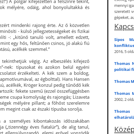
!”) A polgár kifejezetten a felszínre tekint,
mennyi iga
gok mélyére, odáig, ahol bonyolultakká és
szeretett v
gépeket, a
Kapcs
zért mindenki rajong érte. Az ő közvetlen
minősíti - külső jellegzetességeket és fizikai
ti -: „kitűnő tanuló volt, amellett edzett,
Sipos M
, mint egy hős, feltűnően csinos, jó alakú fiú
konfliktu
lantású, acélkék szemmel.”
2016, 5 old
ekinthetjük végig. Az elbeszélés kifejező
Thomas N
m”-nek: típusokat és azokon belül egyéni
politikai 
csolatot érzékelteti. A kék szem a boldog,
lapmotívumával, az égbolttal). Hans Hansen
Thomas Ma
ású, acélkék, Kröger konzul pedig tűnődő kék
tartozik: fekete szemű (ezzel összefüggésben
Thomas M
szeme csupa komolyság és rajongás; Lizaveta
2002, 2 old
ségek mélyére pillant; a főhőst szerelemre
m megint csak az északi típusba sorolja.
Thomas 
elhatáro
s a személyes kibontakozás időszakában
(„tizennégy éves fiatalúr”), de alig tanul,
Közép
t ellensúlyozandó, elemi erővel vonzódik