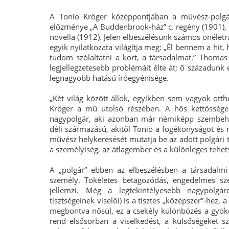
A Tonio Kröger középpontjában a művész-polgár
előzménye „A Buddenbrook-ház” c. regény (1901), 
novella (1912). Jelen elbeszélésünk számos önéletr
egyik nyilatkozata világítja meg: „Él bennem a hi
tudom szólaltatni a kort, a társadalmat.” Thomas
legjellegzetesebb problémáit élte át; ő századunk
legnagyobb hatású íróegyénisége.
„Két világ között állok, egyikben sem vagyok ott
Kröger a mű utolsó részében. A hős kettőssége
nagypolgár, aki azonban már némiképp szembehe
déli származású, akitől Tonio a fogékonyságot és 
művész helykeresését mutatja be az adott polgári 
a személyiség, az átlagember és a különleges tehet
A „polgár” ebben az elbeszélésben a társadalmi
személy. Tökéletes betagozódás, engedelmes szere
jellemzi. Még a legtekintélyesebb nagypolgá
tisztségeinek viselői) is a tisztes „középszer”-hez
megbontva nősül, ez a csekély különbözés a gyöke
rend elsősorban a viselkedést, a külsőségeket sz