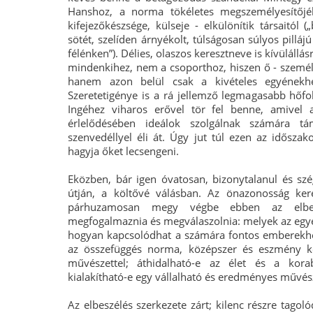
Hanshoz, a norma tökéletes megszemélyesítőjéh
kifejezőkészsége, külseje - elkülönítik társaitól
sötét, szelíden árnyékolt, túlságosan súlyos pillá
félénken”). Délies, olaszos keresztneve is kívülállás
mindenkihez, nem a csoporthoz, hiszen ő - személy
hanem azon belül csak a kivételes egyénekh
Szeretetigénye is a rá jellemző legmagasabb hőf
Ingéhez viharos erővel tör fel benne, amivel 
érlelődésében ideálok szolgálnak számára tá
szenvedéllyel éli át. Úgy jut túl ezen az idősza
hagyja őket lecsengeni.
Eközben, bár igen óvatosan, bizonytalanul és szé
útján, a költővé válásban. Az önazonosság ke
párhuzamosan megy végbe ebben az elbes
megfogalmaznia és megválaszolnia: melyek az egyé
hogyan kapcsolódhat a számára fontos emberekhez
az összefüggés norma, középszer és eszmény köz
művészettel; áthidalható-e az élet és a kora
kialakítható-e egy vállalható és eredményes művés
Az elbeszélés szerkezete zárt; kilenc részre tagol