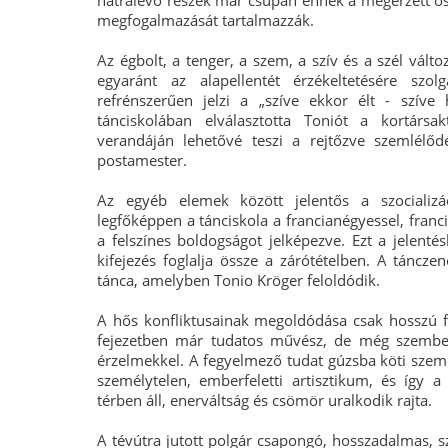
hátralévő részek már csupán ennek a megérzett ös
megfogalmazását tartalmazzák.
Az égbolt, a tenger, a szem, a szív és a szél vált
egyaránt az alapellentét érzékeltetésére szo
refrénszerűen jelzi a „szíve ekkor élt - szíve
tánciskolában elválasztotta Toniót a kortársa
verandáján lehetővé teszi a rejtőzve szemlélő
postamester.
Az egyéb elemek között jelentős a szocializác
legfőképpen a tánciskola a francianégyessel, franc
a felszínes boldogságot jelképezve. Ezt a jelentés
kifejezés foglalja össze a zárótételben. A tánczen
tánca, amelyben Tonio Kröger feloldódik.
A hős konfliktusainak megoldódása csak hosszú f
fejezetben már tudatos művész, de még szemben á
érzelmekkel. A fegyelmező tudat gúzsba köti személ
személytelen, emberfeletti artisztikum, és így a
térben áll, enerváltság és csömör uralkodik rajta.
A tévútra jutott polgár csapongó, hosszadalmas, 