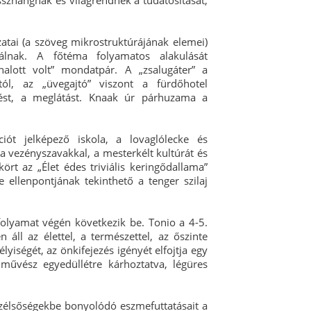
szhangnak és világrendnek a tudatosítását,
ozatai (a szöveg mikrostruktúrájának elemei)
lgálnak. A főtéma folyamatos alakulását
 halott volt” mondatpár. A „zsalugáter” a
któl, az „üvegajtó” viszont a fürdőhotel
dést, a meglátást. Knaak úr párhuzama a
iót jelképező iskola, a lovaglólecke és
ia vezényszavakkal, a mesterkélt kultúrát és
kört az „Élet édes triviális keringődallama”
e ellenpontjának tekinthető a tenger szilaj
olyamat végén következik be. Tonio a 4-5.
ll az élettel, a természettel, az őszinte
yiségét, az önkifejezés igényét elfojtja egy
 művész egyedüllétre kárhoztatva, légüres
szélsőségekbe bonyolódó eszmefuttatásait a