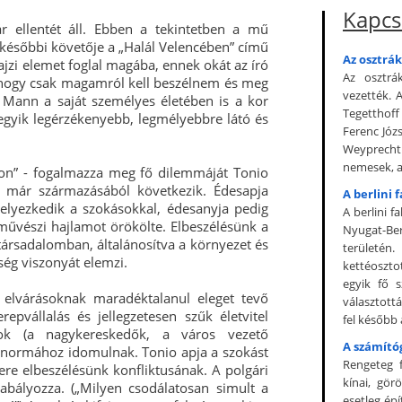
Kapcs
 ellentét áll. Ebben a tekintetben a mű
későbbi követője a „Halál Velencében” című
Az osztrá
ajzi elemet foglal magába, ennek okát az író
Az osztrá
t, hogy csak magamról kell beszélnem és meg
vezették. A
 Mann a saját személyes életében is a kor
Tegetthoff
 egyik legérzékenyebb, legmélyebbre látó és
Ferenc Józs
Weyprecht 
nemesek, ar
hon” - fogalmazza meg fő dilemmáját Tonio
 már származásából következik. Édesapja
A berlini f
lyezkedik a szokásokkal, édesanyja pedig
A berlini f
művészi hajlamot örökölte. Elbeszélésünk a
Nyugat-Ber
társadalomban, általánosítva a környezet és
területén
ség viszonyát elemzi.
kettéoszt
egyik fő 
 elvárásoknak maradéktalanul eleget tevő
választottá
pvállalás és jellegzetesen szűk életvitel
fel később 
rok (a nagykereskedők, a város vezető
A számító
, a normához idomulnak. Tonio apja a szokást
Rengeteg f
re elbeszélésünk konfliktusának. A polgári
kínai, gör
abályozza. („Milyen csodálatosan simult a
esetleg ép