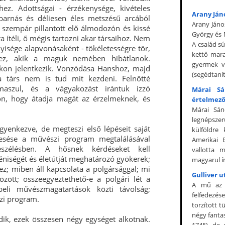
ez. Adottságai - érzékenysége, kivételes
Arany Jáno
 („barnás és déliesen éles metszésű arcából
Arany Jáno
jú szempár pillantott elő álmodozón és kissé
György és M
ra ítéli, ő mégis tartozni akar társaihoz. Nem
A család s
isége alapvonásaként - tökéletességre tör,
kettő mara
ez, akik a maguk nemében hibátlanok.
gyermek vo
okon jelentkezik. Vonzódása Hanshoz, majd
(segédtanító
a társ nem is tud mit kezdeni. Felnőtté
maszul, és a vágyakozást irántuk izzó
Márai S
kon, hogy átadja magát az érzelmeknek, és
értelmező
Márai Sán
legnépszer
gyenkezve, de megteszi első lépéseit saját
külföldre
resése a művészi program megtalálásával
Amerikai 
zélésben. A hősnek kérdéseket kell
vallotta 
niségét és életútját meghatározó gyökerek;
magyarul í
; miben áll kapcsolata a polgársággal; mi
Gulliver u
ött; összeegyeztethető-e a polgári lét a
A mű az u
beli művészmagatartások közti távolság;
felfedezés
zi program.
torzított t
négy fantas
ódik, ezek összesen négy egységet alkotnak.