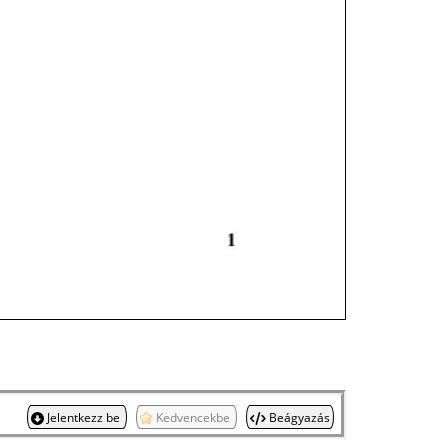
Jelentkezz be
Kedvencekbe
Beágyazás