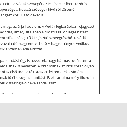
 Leírni a Védák szövegét az ie I évezredben kezdték,
épessége a hosszú szövegek kívülről történő
angesz körüli alföldeket is
t maga az árja irodalom. A Védák legkorábban lejegyzett
mondás, amely általában a tudatra különleges hatást
entrálást elősegítő kiegészítő szövegrészből tevődik
ly szavalható, vagy énekelhető A hagyományos védikus
másik a Száma-Véda áldozati
A papi tudást úgy is nevezték, hogy hármas tudás, ami a
Védájának is neveztek. A brahmanák az idők során olyan
enni az első áranjakák, azaz erdei remeték számára
nak fülébe súgta a tanítást. Ezek tartalma mély filozófiai
nek összefoglaló neve sabda, azaz
z emlékezet vagy hagyomány, s ez lényegében a
elentése: vezérfonal. Ez olyan szöveg, amely rendkívül
 A káriká ehhez képest oldottabb, és többnyire verses
rmazásúak privilégiumokra tettek szert az őslakosokkal
észektől származó elnevezés. Hindu