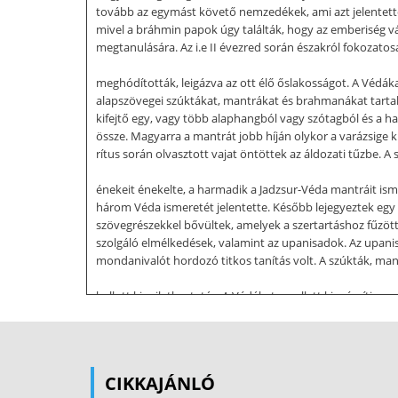
tovább az egymást követő nemzedékek, ami azt jelentette,
mivel a bráhmin papok úgy találták, hogy az emberiség v
megtanulására. Az i.e II évezred során északról fokozatosa
meghódították, leigázva az ott élő őslakosságot. A Védák
alapszövegei szúktákat, mantrákat és brahmanákat tartal
kifejtő egy, vagy több alaphangból vagy szótagból és a ha
össze. Magyarra a mantrát jobb híján olykor a varázsige
rítus során olvasztott vajat öntöttek az áldozati tűzbe. A
énekeit énekelte, a harmadik a Jadzsur-Véda mantráit ismé
három Véda ismeretét jelentette. Később lejegyeztek egy
szövegrészekkel bővültek, amelyek a szertartáshoz fűzött 
szolgáló elmélkedések, valamint az upanisadok. Az upanisad
mondanivalót hordozó titkos tanítás volt. A szúkták, ma
hallott kinyilatkoztatás. A Védákat emellett kiegészíti e
kinyilatkoztatás értelmezése. A szmriti részei a szútrák,
tömören és pontosan, gyakran a modern jogszabályokra em
formájú. A Védák tanítása fontos befolyást gyakorolt Indi
szemben. Ennek alapján alakult ki Indiában az ún. kasztre
CIKKAJÁNLÓ