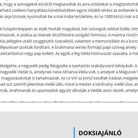
 hogy a szövegeket kívülről megtanulták és arra utódaikat is megtanították.
árható szellemi hanyatlása következtében egyre inkább elvész az emberek k
n árja törzsek nyomultak be a mai India területére, és i.e 1000 körül már a G
at tulajdonképpen az árják hozták magukkal, bár szövegük sokkal ősibb, min
maznak. A szúkta az istenek dicsőítésére szolgáló himnusz. A mantra rövid 
tás jellegére utaló szuggesztív szavakból, valamint a memorizálást és a konc
 kifejezéssel szokták fordítani. A brahmana verses formájú papi szöveg ame
 szertartáshoz négy pap kellett. Az egyik a Rig-Véda himnuszait szavalta, a 
telgette, a negyedik pedig felügyelte a szertartás szabályszerű lefolyását. 
 negyedik Védát is, amelynek neve Atharva-Véda volt, s amelyet a Mágusok 
magyarázatokat is tartalmaztak. Az i.e VIII sz körül kezdtek írásban megjel
 szó szerinti jelentése mellé ülés, mivel a mester a tanítvány mellé ülve, an
ntrák, brahmanák és upanisadok együtt alkotják a Védák azon részét, amely
gy második – elismerten ember alkotta – rész is, amelynek neve szmriti, aza
 kárikák és a Védákhoz kapcsolódó kommentárirodalom. A szútra szó szerinti j
lékeztető alapossággal és szabatossággal közli valamely tanítás lényegét.
a társadalmi és szellemi életére. Az árja hódítás eredményeként az árja szá
ndszer A kaszt, eredetileg caste valójában a XVI századbeli portugál tenger
DOKSIAJÁNLÓ