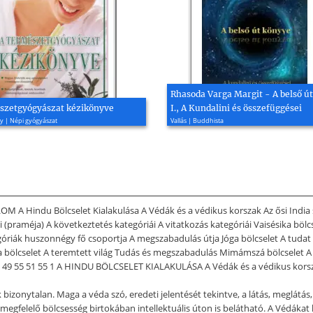
Rhasoda Varga Margit - A belső ú
szetgyógyászat kézikönyve
I., A Kundalini és összefüggései
y | Népi gyógyászat
Vallás | Buddhista
M A Hindu Bölcselet Kialakulása A Védák és a védikus korszak Az ősi India s
i (praméja) A következtetés kategóriái A vitatkozás kategóriái Vaisésika bö
góriák huszonnégy fő csoportja A megszabadulás útja Jóga bölcselet A tudat
bölcselet A teremtett világ Tudás és megszabadulás Mimámszá bölcselet A
 47 49 55 51 55 1 A HINDU BÖLCSELET KIALAKULÁSA A Védák és a védikus korsza
 bizonytalan. Maga a véda szó, eredeti jelentését tekintve, a látás, meglátás,
ól, megfelelő bölcsesség birtokában intellektuális úton is belátható. A Vé