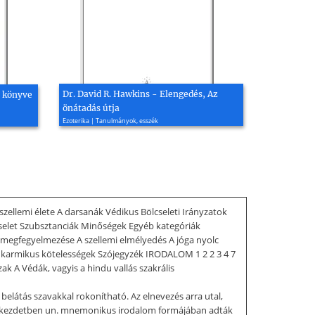
Dr. David R. Hawkins - Elengedés, Az
t könyve
önátadás útja
Ezoterika | Tanulmányok, esszék
zellemi élete A darsanák Védikus Bölcseleti Irányzatok
lcselet Szubsztanciák Minőségek Egyéb kategóriák
 megfegyelmezése A szellemi elmélyedés A jóga nyolc
 karmikus kötelességek Szójegyzék IRODALOM 1 2 2 3 4 7
k A Védák, vagyis a hindu vallás szakrális
 belátás szavakkal rokonítható. Az elnevezés arra utal,
dákat kezdetben un. mnemonikus irodalom formájában adták