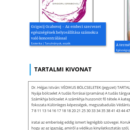
Grigorij Grabovoj - Az emberi szervezet
egészségének helyreállítása számokra
való koncentrálással
Ezoterika | Tanulmányok, esszék
A termé
Egészségüg
TARTALMI KIVONAT
Dr. Héjjas István: VÉDIKUS BÖLCSELETEK (jegyzet) TARTALO
Nyája bölcselet A tudás forrásai (pramána) A tudás tárgya
Számkhja bölcselet A számkhja huszonöt fő tétele A kate
fokozata Különleges képességek, megszabadulás Védánta 
7 8 11 13 14 16 17 18 18 20 21 25 30 33 34 35 38 41 43 44
iratai az emberiség eddig ismert legrégibb szövegei. Koruk
hogy az az igazság, amiről a védikus kinyilatkoztatás sz